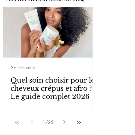
9 min de lecture
Quel soin choisir pour les
cheveux crépus et afro ?
Le guide complet 2026
Les cheveux crépus et afro sont parmi les plus
beaux et les plus résistants qui soient. Ils sont aussi
parmi les plus exigeants en termes de soins. Leur
1
/
25
structure particulière — une fibre capillaire
enroulée sur elle-même, des écailles naturellement