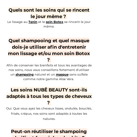
Quels sont les soins qui se rincent
le jour même ?
Le lissage au
Tanin
et le
soin Botox
se rincent le jour
même.
Quel shampooing et quel masque
dois-je utiliser afin d'entretenir
mon lissage et/ou mon soin Botox
?
Afin de conserver les bienfaits et tous les avantages de
nos soins, nous vous conseillons fortement d'utiliser
un
shampoing
naturel et un
masque
sans
sulfate
comme notre gamme Aloe Vera.
Les soins NUBĒ BEAUTY sont-ils
adaptés à tous les types de cheveux
?
Oui. Que vous ayez les cheveux lisses, ondulés, bouclés,
frisés, crépus, nos soins sont adaptés à toutes les
natures.
Peut-on réutiliser le shampoing