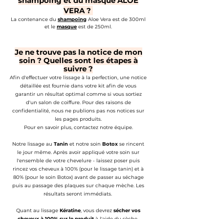
shampoing et du masque ALOE
VERA ?
La contenance du
shampoing
Aloe Vera est de 300ml
et le
masque
est de 250ml.
Je ne trouve pas la notice de mon
soin ? Quelles sont les étapes à
suivre ?
Afin d'effectuer votre lissage à la perfection, une notice
détaillée est fournie dans votre kit afin de vous
garantir un résultat optimal comme si vous sortiez
d'un salon de coiffure. Pour des raisons de
confidentialité, nous ne publions pas nos notices sur
les pages
produits.
Pour en savoir plus, contactez notre équipe.
Notre lissage au
Tanin
et notre soin
Botox
se rincent
le jour même. Après avoir appliqué votre soin sur
l'ensemble de votre chevelure - laissez poser puis
rincez vos cheveux à 100% (pour le lissage tanin) et à
80% (pour le soin Botox) avant de passer au séchage
puis au passage des plaques sur chaque mèche. Les
résultats seront immédiats.
Quant au lissage
Kératine
, vous devrez
sécher vos
cheveux à 100% sur le produit
à l'aide du sèche-