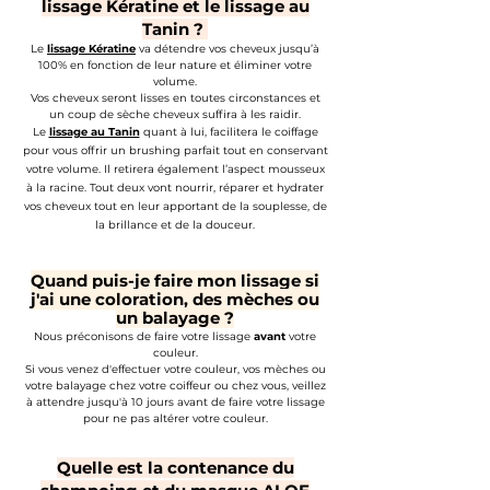
lissage Kératine et le lissage au
Tanin ?
Le
lissage Kératine
va détendre vos cheveux jusqu’à
100% en fonction de leur nature et éliminer votre
volume.
Vos cheveux seront lisses en toutes circonstances et
un coup de sèche cheveux suffira à les raidir.
Le
lissage au Tanin
quant à lui, facilitera le coiffage
pour vous offrir un brushing parfait tout en conservant
votre volume. Il retirera également l’aspect mousseux
à la racine. Tout deux vont nourrir, réparer et hydrater
vos cheveux tout en leur apportant de la souplesse, de
la brillance et de la douceur.
Quand puis-je faire mon lissage si
j'ai une coloration, des mèches ou
un balayage
?
Nous préconisons de faire votre lissage
avant
votre
couleur.
Si vous venez d'effectuer votre couleur, vos mèches ou
votre balayage chez votre coiffeur ou chez vous, veillez
à attendre jusqu'à 10 jours avant de faire votre lissage
pour ne pas altérer votre couleur.
Quelle est la contenance du