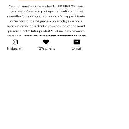
Depuis l'année dernière, chez NUBĒ BEAUTY, nous
avons décidé de vous partager les coulisses de nos
nouvelles formulations! Nous avons fait appel à toute
notre communauté grâce à un sondage ou nous
avons sélectionné 3 d'entre vous pour tester en avant
première notre futur produit ♥︎ ...et nous en sommes
(très) fiers !
Inscrivez-vous à notre newsletter pour ne
pas manquer la prochaine ouverture.
Instagram
12% offerts
E-mail
CONTACTEZ-NOUS !
(C'est promis on vous réponds très vite! )
Contactez-nous
Prénom
Nom de famille