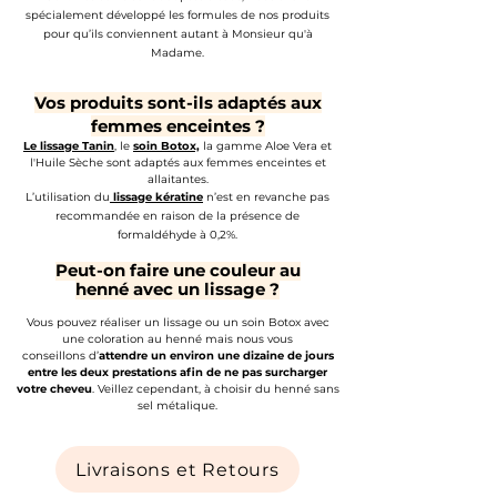
spécialement développé les formules de nos produits
pour qu’ils conviennent autant à Monsieur qu'à
Madame.
Vos produits sont-ils adaptés aux
femmes enceintes ?
Le lissage Tanin
, le
soin Botox,
la gamme Aloe Vera et
l'Huile Sèche sont adaptés aux femmes enceintes et
allaitantes.
L’utilisation du
lissage kératine
n’est en revanche pas
recommandée en raison de la présence de
formaldéhyde à 0,2%.
Peut-on faire une couleur au
h
enné
avec un lissage ?
Vous pouvez réaliser un lissage ou un soin Botox avec
une coloration au henné mais nous vous
conseillons
d’
attendre un environ une dizaine de jours
entre les deux prestations afin de ne pas surcharger
votre cheveu
. Veillez cependant, à choisir du henné sans
sel métalique.
Livraisons et Retours