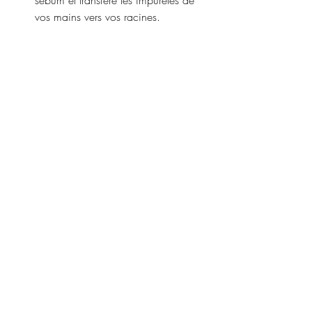
sébum et transfère les impuretés de 
vos mains vers vos racines.