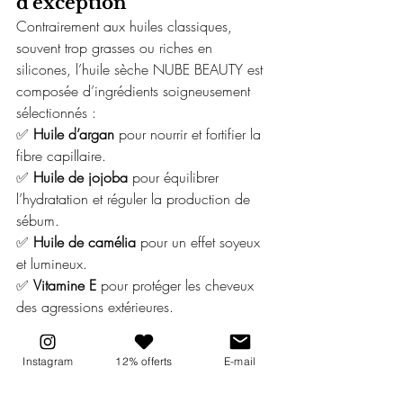
d’exception
Contrairement aux huiles classiques, 
souvent trop grasses ou riches en 
silicones, l’huile sèche NUBE BEAUTY est 
composée d’ingrédients soigneusement 
sélectionnés :
✅ 
Huile d’argan
 pour nourrir et fortifier la 
fibre capillaire.
✅ 
Huile de jojoba
 pour équilibrer 
l’hydratation et réguler la production de 
sébum.
✅ 
Huile de camélia
 pour un effet soyeux 
et lumineux.
✅ 
Vitamine E
 pour protéger les cheveux 
des agressions extérieures.
Une texture légère et non 
Instagram
12% offerts
E-mail
grasse
L’huile sèche de 
NUBE BEAUTY
 est 