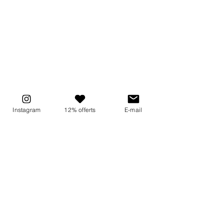
Instagram
12% offerts
E-mail
Une composition clean et 
efficace