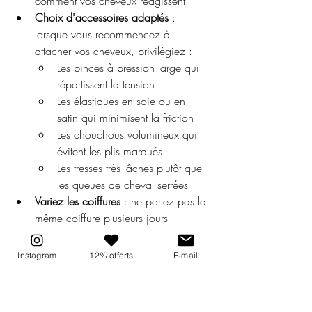
comment vos cheveux réagissent.
Choix d'accessoires adaptés
 : 
lorsque vous recommencez à 
attacher vos cheveux, privilégiez :
Les pinces à pression large qui 
répartissent la tension
Les élastiques en soie ou en 
satin qui minimisent la friction
Les chouchous volumineux qui 
évitent les plis marqués
Les tresses très lâches plutôt que 
les queues de cheval serrées
Variez les coiffures
 : ne portez pas la 
même coiffure plusieurs jours 
d'affilée et évitez de placer les 
attaches toujours au même endroit 
Instagram
12% offerts
E-mail
pour prévenir les marques 
permanentes.
Protection nocturne
 : dormez sur une 