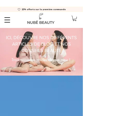
12% offerts sur la première commande
ICI, DÉCOUVRE NOS DIFFÉRENTS
ARTICLES DE BLOG ET NOS
CONSEILS BEAUTÉ
Trois nouveaux articles chaque mois !